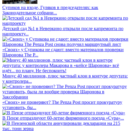
Супиков на входе, Гуляков в председателях: как
Законодательное собрани...
Детский сад №1 в Неверкино открыли после капремонта по
нацпроекту...
«Своих» у Супикова не сдают: вместо материалов проверки
Шаронова The P...
Минус 40 миллионов, плюс частный клон в контуре депутата:
у контролера...
«Своих» не проверяют? The Penza Post просит прокуратуру
установить, бы...
В Пензе отпразднуют 60-летие фирменного поезда «Сура»...