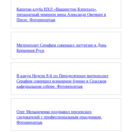
Капитан клуба НХЛ «Вашингтон Кэпиталз»,
трехкратный чемпион мира Александр Овечкин в
Пензе. Фоторепортаж
Митрополит Серафим совершил литургию в День
Крещения Руси
В канун Недели 8-й по Пятидесятнице митрополит
Серафим совершил всенощное бдение в Спасском
кафедральном соборе. Фоторепортаж
Олег Мельниченко поздравил пензенских
следователей с профессиональным праздником.
Фоторепортаж