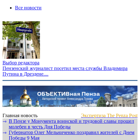
Все новости
Выбор редактора
Пензенский журналист посетил места службы Владимира
Путина в Дрездене....
Главная новость
Экспертиза The Penza Post
В Пензе у Монумента воинской и трудовой славы прошел
⇾
молебен в честь Дня Победы
Губернатор Олег Мельниченко поздравил жителей с Днем
⇾
Победы 9 Мая