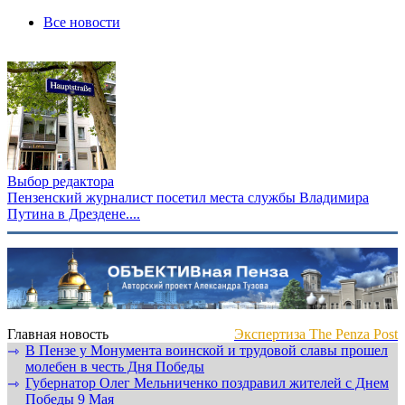
Все новости
Выбор редактора
Пензенский журналист посетил места службы Владимира
Путина в Дрездене....
Главная новость
Экспертиза The Penza Post
В Пензе у Монумента воинской и трудовой славы прошел
⇾
молебен в честь Дня Победы
Губернатор Олег Мельниченко поздравил жителей с Днем
⇾
Победы 9 Мая