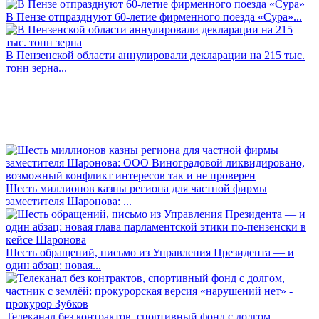
В Пензе отпразднуют 60-летие фирменного поезда «Сура»...
В Пензенской области аннулировали декларации на 215 тыс.
тонн зерна...
Шесть миллионов казны региона для частной фирмы
заместителя Шаронова: ...
Шесть обращений, письмо из Управления Президента — и
один абзац: новая...
Телеканал без контрактов, спортивный фонд с долгом,