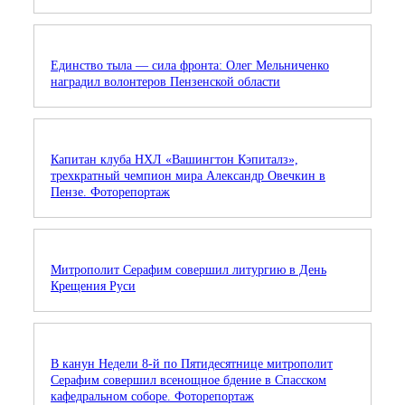
Единство тыла — сила фронта: Олег Мельниченко
наградил волонтеров Пензенской области
Капитан клуба НХЛ «Вашингтон Кэпиталз»,
трехкратный чемпион мира Александр Овечкин в
Пензе. Фоторепортаж
Митрополит Серафим совершил литургию в День
Крещения Руси
В канун Недели 8-й по Пятидесятнице митрополит
Серафим совершил всенощное бдение в Спасском
кафедральном соборе. Фоторепортаж