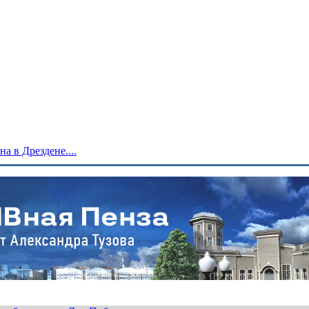
 в Дрездене....