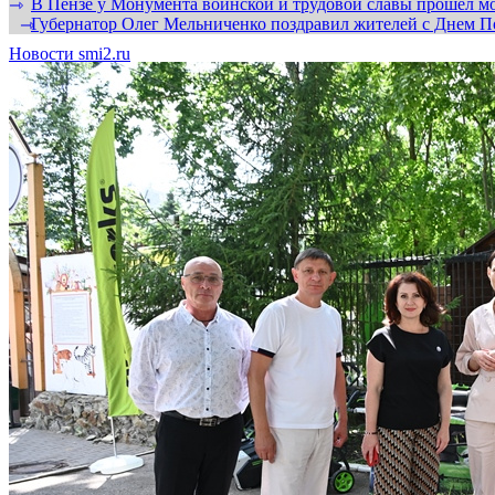
В Пензе у Монумента воинской и трудовой славы прошел мо
⇾
Губернатор Олег Мельниченко поздравил жителей с Днем П
⇾
Новости smi2.ru