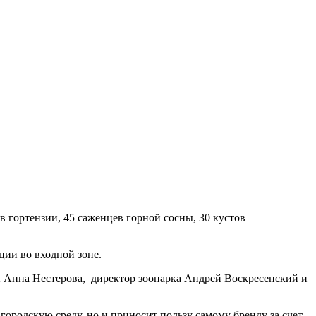
 гортензии, 45 саженцев горной сосны, 30 кустов
ции во входной зоне.
ы Анна Нестерова, директор зоопарка Андрей Воскресенский и
городскую среду, но и приносит пользу самому бренду за счет