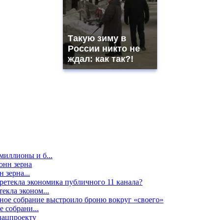
Такую зиму в
России никто не
ждал: как так?!
миллионы и б...
 зерна...
екла эконом...
е собрани...