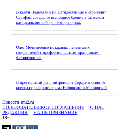
В канун Недели 8-й по Пятидесятнице митрополит
Серафим совершил всенощное бдение в Спасском
кафедральном соборе. Фоторепортаж
Олег Мельниченко поздравил пензенских
следователей с профессиональным праздником.
Фоторепортаж
В престольный день митрополит Серафим освятил
кресты строящегося храма Евфросинии Московской
Новости smi2.ru
ПОЛЬЗОВАТЕЛЬСКОЕ СОГЛАШЕНИЕ
О НАС
РЕДАКЦИЯ
НАШЕ ПРИЗНАНИЕ
18+