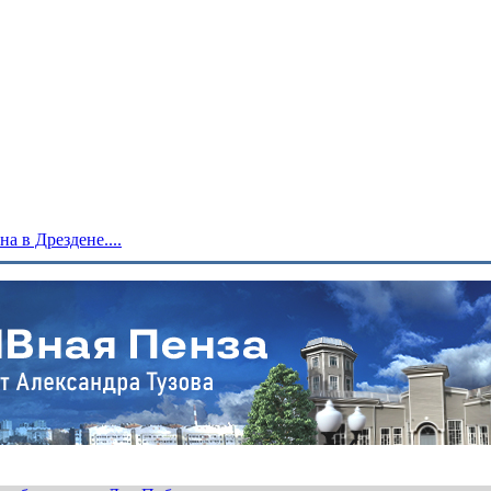
 в Дрездене....