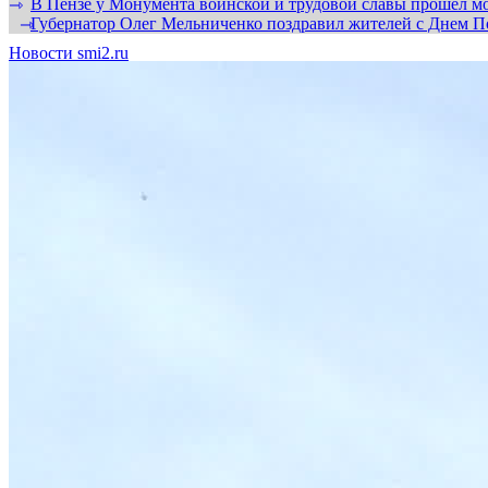
В Пензе у Монумента воинской и трудовой славы прошел мо
⇾
Губернатор Олег Мельниченко поздравил жителей с Днем П
⇾
Новости smi2.ru