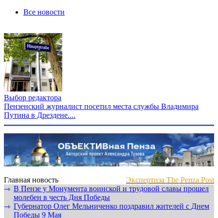
Все новости
Выбор редактора
Пензенский журналист посетил места службы Владимира
Путина в Дрездене....
Главная новость
Экспертиза The Penza Post
В Пензе у Монумента воинской и трудовой славы прошел
⇾
молебен в честь Дня Победы
Губернатор Олег Мельниченко поздравил жителей с Днем
⇾
Победы 9 Мая