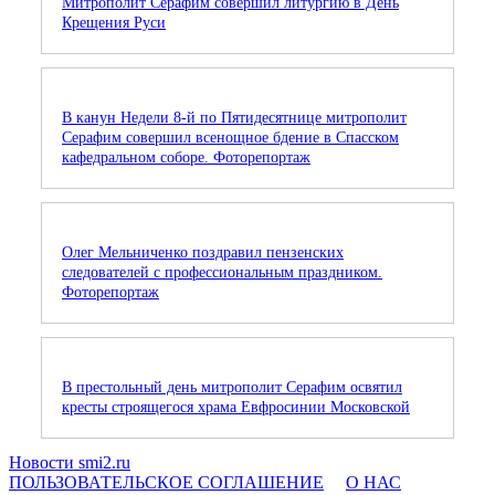
Митрополит Серафим совершил литургию в День
Крещения Руси
В канун Недели 8-й по Пятидесятнице митрополит
Серафим совершил всенощное бдение в Спасском
кафедральном соборе. Фоторепортаж
Олег Мельниченко поздравил пензенских
следователей с профессиональным праздником.
Фоторепортаж
В престольный день митрополит Серафим освятил
кресты строящегося храма Евфросинии Московской
Новости smi2.ru
ПОЛЬЗОВАТЕЛЬСКОЕ СОГЛАШЕНИЕ
О НАС