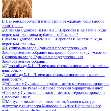
В Пензенской области намолотили рекордные 462,3 тысячи
тонн зерна...
Сначала Судакова, затем АНО Шаронова и Айвазяна: куда
перетекла эконом...
Супиков на входе, Гуляков в председателях: как
Законодательное собрани...
Детский сад №1 в Неверкино открыли после капремонта по
нацпроекту...
«Своих» у Супикова не сдают: вместо материалов проверки
Шаронова The P...