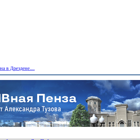
 в Дрездене....