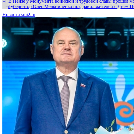
В Пензе у Монумента воинской и трудовой славы прошел мо
⇾
Губернатор Олег Мельниченко поздравил жителей с Днем П
⇾
Новости smi2.ru