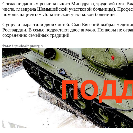
Согласно данным регионального Минздрава, трудовой путь Вла
числе, главврача Шемышейской участковой больницы). Професс
помощь пациентам Лопатинской участковой больницы.
Супруги вырастили двоих детей. Сын Евгений выбрал медицин
Росгвардии. В семье подрастают двое внуков. Попковы не ог
сохранению семейных традиций.
Фото: https://health.pnzreg.ru