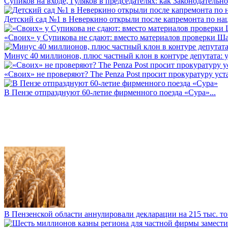
Супиков на входе, Гуляков в председателях: как Законодательно
Детский сад №1 в Неверкино открыли после капремонта по нац
«Своих» у Супикова не сдают: вместо материалов проверки Шар
Минус 40 миллионов, плюс частный клон в контуре депутата: у 
«Своих» не проверяют? The Penza Post просит прокуратуру уста
В Пензе отпразднуют 60-летие фирменного поезда «Сура»...
В Пензенской области аннулировали декларации на 215 тыс. тон