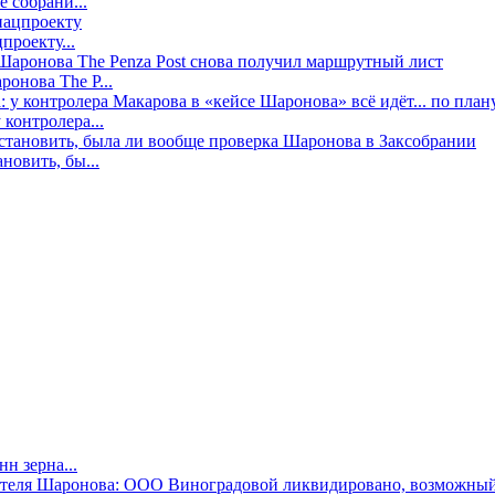
е собрани...
проекту...
онова The P...
контролера...
новить, бы...
н зерна...