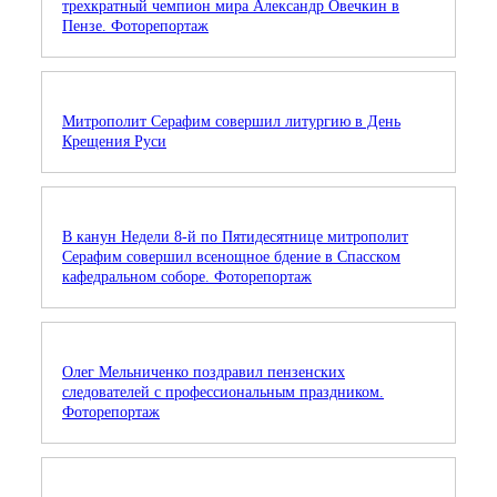
трехкратный чемпион мира Александр Овечкин в
Пензе. Фоторепортаж
Митрополит Серафим совершил литургию в День
Крещения Руси
В канун Недели 8-й по Пятидесятнице митрополит
Серафим совершил всенощное бдение в Спасском
кафедральном соборе. Фоторепортаж
Олег Мельниченко поздравил пензенских
следователей с профессиональным праздником.
Фоторепортаж