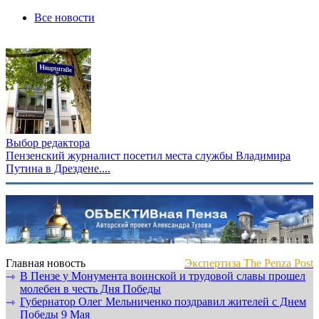
Все новости
Выбор редактора
Пензенский журналист посетил места службы Владимира
Путина в Дрездене....
Главная новость
Экспертиза The Penza Post
В Пензе у Монумента воинской и трудовой славы прошел
⇾
молебен в честь Дня Победы
Губернатор Олег Мельниченко поздравил жителей с Днем
⇾
Победы 9 Мая