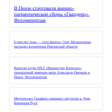
В Пензе стартовали военно-
патриотические сборы «Гвардеец».
Фоторепортаж
Единство тыла — сила фронта: Олег Мельниченко
наградил волонтеров Пензенской области
Капитан клуба НХЛ «Вашингтон Кэпиталз»,
трехкратный чемпион мира Александр Овечкин в
Пензе. Фоторепортаж
Митрополит Серафим совершил литургию в День
Крещения Руси