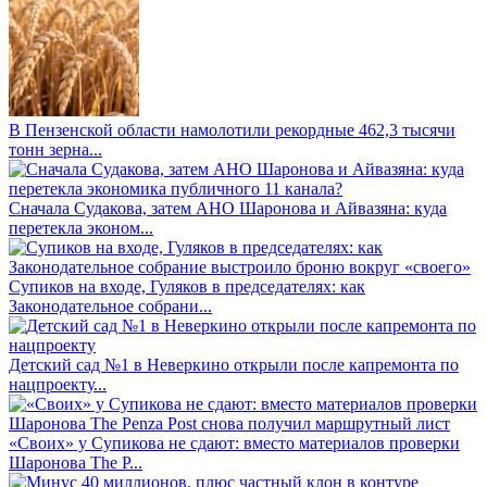
В Пензенской области намолотили рекордные 462,3 тысячи
тонн зерна...
Сначала Судакова, затем АНО Шаронова и Айвазяна: куда
перетекла эконом...
Супиков на входе, Гуляков в председателях: как
Законодательное собрани...
Детский сад №1 в Неверкино открыли после капремонта по
нацпроекту...
«Своих» у Супикова не сдают: вместо материалов проверки
Шаронова The P...