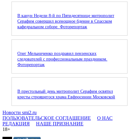
В канун Недели 8-й по Пятидесятнице митрополит
Серафим совершил всенощное бдение в Спасском
кафедральном соборе. Фоторепортаж
Олег Мельниченко поздравил пензенских
следователей с профессиональным праздником.
Фоторепортаж
В престольный день митрополит Серафим освятил
кресты строящегося храма Евфросинии Московской
Новости smi2.ru
ПОЛЬЗОВАТЕЛЬСКОЕ СОГЛАШЕНИЕ
О НАС
РЕДАКЦИЯ
НАШЕ ПРИЗНАНИЕ
18+