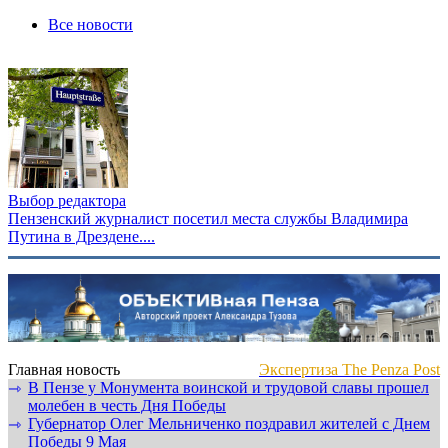
Все новости
Выбор редактора
Пензенский журналист посетил места службы Владимира
Путина в Дрездене....
Главная новость
Экспертиза The Penza Post
В Пензе у Монумента воинской и трудовой славы прошел
⇾
молебен в честь Дня Победы
Губернатор Олег Мельниченко поздравил жителей с Днем
⇾
Победы 9 Мая