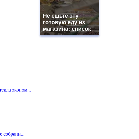
Не ешьте эту
готовую еду из
магазина: список
екла эконом...
е собрани...