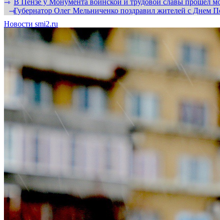
В Пензе у Монумента воинской и трудовой славы прошел мо
⇾
Губернатор Олег Мельниченко поздравил жителей с Днем П
⇾
Новости smi2.ru