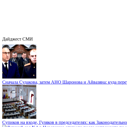
Дайджест СМИ
Сначала Судакова, затем АНО Шаронова и Айвазяна: куда перет
Супиков на входе, Гуляков в председателях: как Законодательно