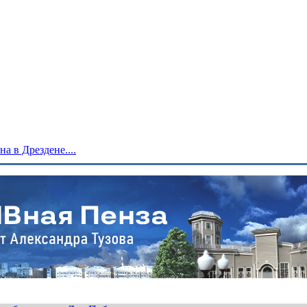
 в Дрездене....