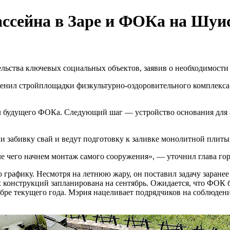
ассейна в Заре и ФОКа на Шуис
ьства ключевых социальных объектов, заявив о необходимости «
ценил стройплощадки физкультурно-оздоровительного комплекс
ал будущего ФОКа. Следующий шаг — устройство основания для
ли забивку свай и ведут подготовку к заливке монолитной плиты
е чего начнем монтаж самого сооружения», — уточнил глава гор
о графику. Несмотря на летнюю жару, он поставил задачу заране
 конструкций запланирована на сентябрь. Ожидается, что ФОК б
кабре текущего года. Мэрия нацеливает подрядчиков на соблюден