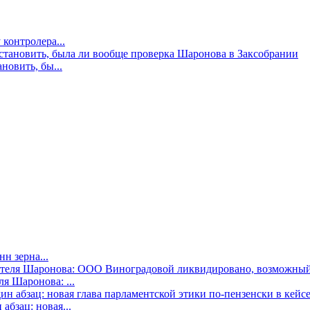
контролера...
новить, бы...
н зерна...
я Шаронова: ...
бзац: новая...