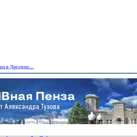
 в Дрездене....