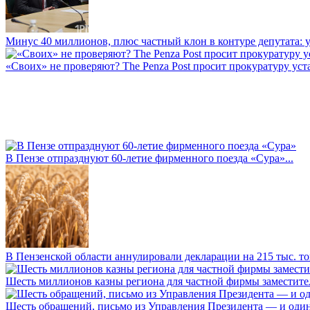
Минус 40 миллионов, плюс частный клон в контуре депутата: у 
«Своих» не проверяют? The Penza Post просит прокуратуру уста
В Пензе отпразднуют 60-летие фирменного поезда «Сура»...
В Пензенской области аннулировали декларации на 215 тыс. тон
Шесть миллионов казны региона для частной фирмы заместител
Шесть обращений, письмо из Управления Президента — и один а