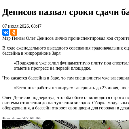
Денисов назвал сроки сдачи б
07 июля 2026, 08:47
Мэр Пензы Олег Денисов лично проинспектировал ход строител
В ходе еженедельного выездного совещания градоначальник о
бассейна в микрорайоне Заря.
«Подрядчик уже залил фундаментную плиту под спортз
отметив прогресс на первой площадке.
Что касается бассейна в Заре, то там специалисты уже заверши
«Бетонные работы планируем завершить до 23 июля, посл
Олег Денисов подчеркнул, что оба объекта возводятся строго п
системы отопления до наступления холодов. Сборка модульных
оборудования, а бассейн откроет свои двери для горожан в де
Фото: vk.com/id275606166