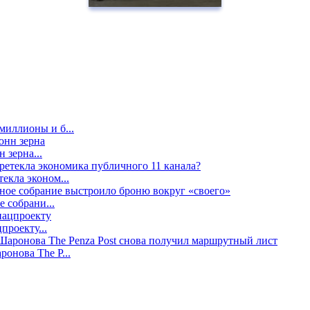
миллионы и б...
 зерна...
екла эконом...
е собрани...
проекту...
онова The P...