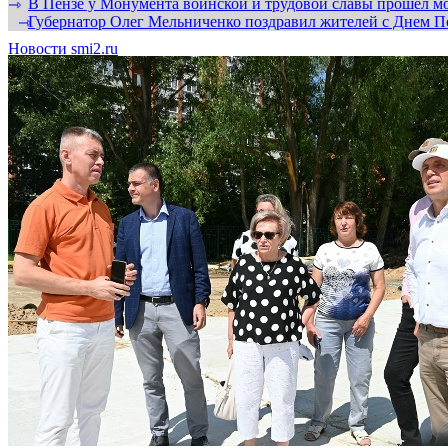
В Пензе у Монумента воинской и трудовой славы прошел мо
⇾
Губернатор Олег Мельниченко поздравил жителей с Днем П
⇾
Новости smi2.ru