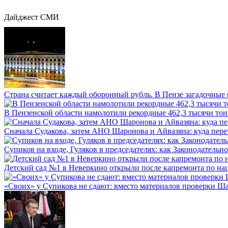
Дайджест СМИ
Страна считает каждый оборонный рубль. В Пензе загадочные 
В Пензенской области намолотили рекордные 462,3 тысячи тонн
Сначала Судакова, затем АНО Шаронова и Айвазяна: куда перет
Супиков на входе, Гуляков в председателях: как Законодательно
Детский сад №1 в Неверкино открыли после капремонта по нац
«Своих» у Супикова не сдают: вместо материалов проверки Шар