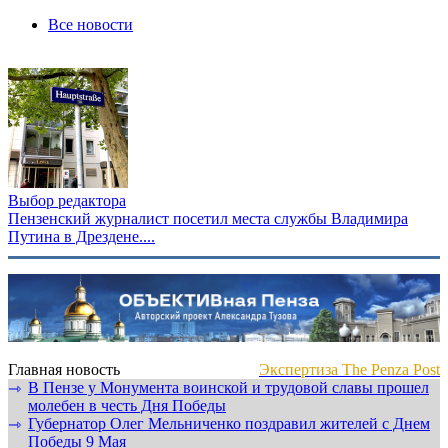
Все новости
Выбор редактора
Пензенский журналист посетил места службы Владимира
Путина в Дрездене....
Главная новость
Экспертиза The Penza Post
В Пензе у Монумента воинской и трудовой славы прошел
⇾
молебен в честь Дня Победы
Губернатор Олег Мельниченко поздравил жителей с Днем
⇾
Победы 9 Мая