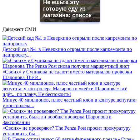
Не ешьте эту
готовую еду из
магазина: список
Дайджест СМИ
Детский сад №1 в Неверкино открыли после капремонта по
нацпроекту...
«Своих» у Супикова не сдают: вместо материалов проверки
Шаронова The P...
Минус 40 миллионов, плюс частный клон в контуре депутата:
у контролера...
«Своих» не проверяют? The Penza Post просит прокуратуру
установить, бы...