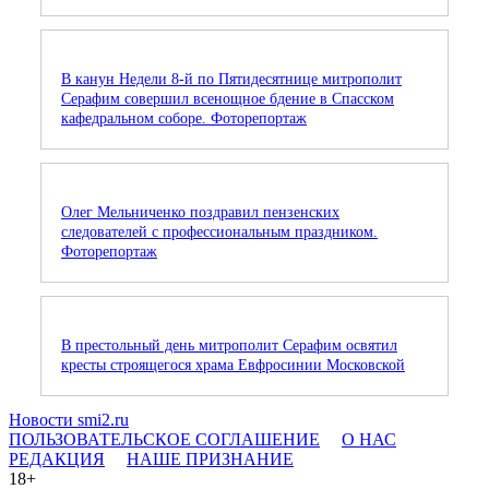
В канун Недели 8-й по Пятидесятнице митрополит
Серафим совершил всенощное бдение в Спасском
кафедральном соборе. Фоторепортаж
Олег Мельниченко поздравил пензенских
следователей с профессиональным праздником.
Фоторепортаж
В престольный день митрополит Серафим освятил
кресты строящегося храма Евфросинии Московской
Новости smi2.ru
ПОЛЬЗОВАТЕЛЬСКОЕ СОГЛАШЕНИЕ
О НАС
РЕДАКЦИЯ
НАШЕ ПРИЗНАНИЕ
18+