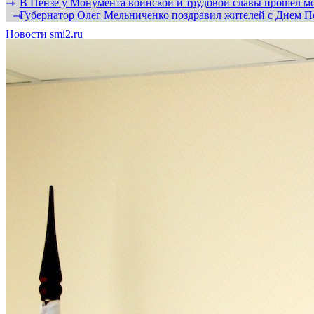
В Пензе у Монумента воинской и трудовой славы прошел мо
⇾
Губернатор Олег Мельниченко поздравил жителей с Днем П
⇾
Новости smi2.ru