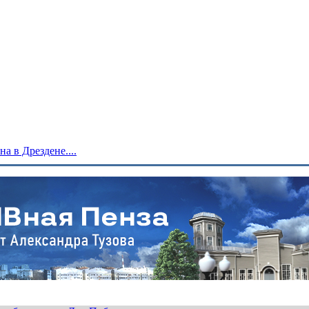
 в Дрездене....