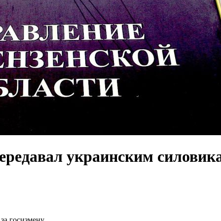
передавал украинским силовик
за госизмену.