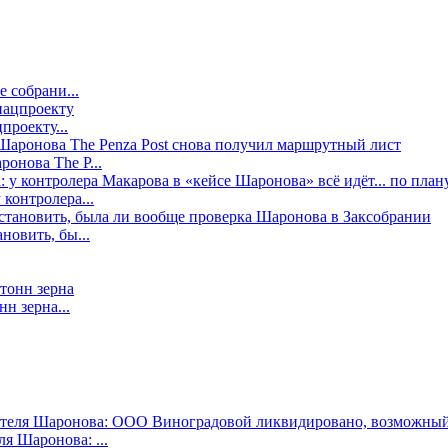
е собрани...
проекту...
онова The P...
контролера...
новить, бы...
н зерна...
я Шаронова: ...