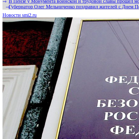
В Пензе у Монумента воинской и трудовой славы прошел мо
⇾
Губернатор Олег Мельниченко поздравил жителей с Днем П
⇾
Новости smi2.ru