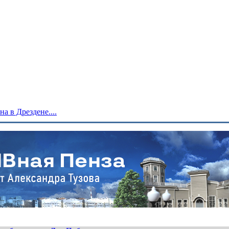
 в Дрездене....