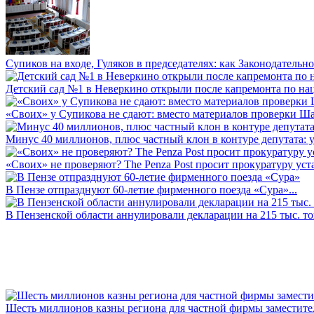
Супиков на входе, Гуляков в председателях: как Законодательно
Детский сад №1 в Неверкино открыли после капремонта по нац
«Своих» у Супикова не сдают: вместо материалов проверки Шар
Минус 40 миллионов, плюс частный клон в контуре депутата: у 
«Своих» не проверяют? The Penza Post просит прокуратуру уста
В Пензе отпразднуют 60-летие фирменного поезда «Сура»...
В Пензенской области аннулировали декларации на 215 тыс. тон
Шесть миллионов казны региона для частной фирмы заместител