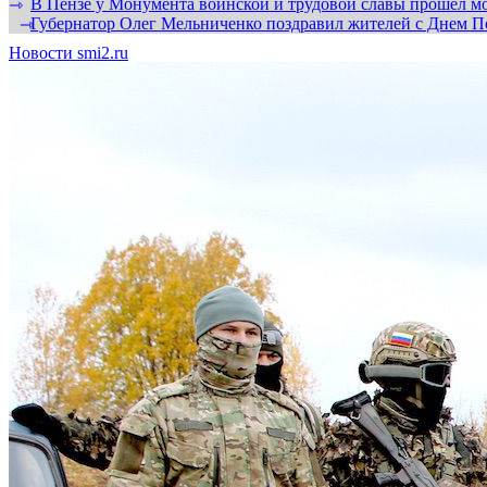
В Пензе у Монумента воинской и трудовой славы прошел мо
⇾
Губернатор Олег Мельниченко поздравил жителей с Днем П
⇾
Новости smi2.ru