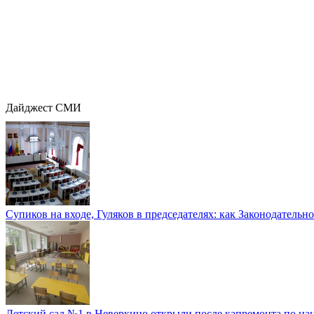
Дайджест СМИ
Супиков на входе, Гуляков в председателях: как Законодательно
Детский сад №1 в Неверкино открыли после капремонта по нац