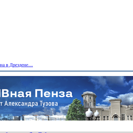
 в Дрездене....