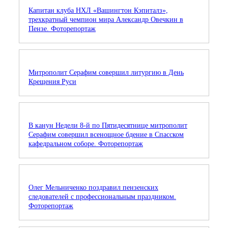
Капитан клуба НХЛ «Вашингтон Кэпиталз»,
трехкратный чемпион мира Александр Овечкин в
Пензе. Фоторепортаж
Митрополит Серафим совершил литургию в День
Крещения Руси
В канун Недели 8-й по Пятидесятнице митрополит
Серафим совершил всенощное бдение в Спасском
кафедральном соборе. Фоторепортаж
Олег Мельниченко поздравил пензенских
следователей с профессиональным праздником.
Фоторепортаж