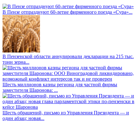
В Пензе отпразднуют 60-летие фирменного поезда «Сура»...
В Пензенской области аннулировали декларации на 215 тыс.
тонн зерна...
Шесть миллионов казны региона для частной фирмы
заместителя Шаронова: ...
Шесть обращений, письмо из Управления Президента — и
один абзац: новая...