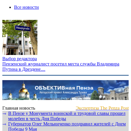
Все новости
Выбор редактора
Пензенский журналист посетил места службы Владимира
Путина в Дрездене....
Главная новость
Экспертиза The Penza Post
В Пензе у Монумента воинской и трудовой славы прошел
⇾
молебен в честь Дня Победы
Губернатор Олег Мельниченко поздравил жителей с Днем
⇾
Победы 9 Мая