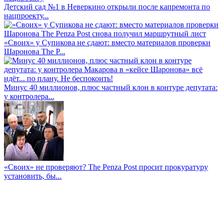
Детский сад №1 в Неверкино открыли после капремонта по
нацпроекту...
«Своих» у Супикова не сдают: вместо материалов проверки
Шаронова The P...
Минус 40 миллионов, плюс частный клон в контуре депутата:
у контролера...
«Своих» не проверяют? The Penza Post просит прокуратуру
установить, бы...