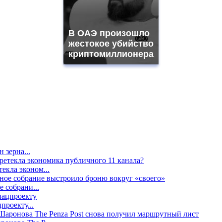
В ОАЭ произошло
жестокое убийство
криптомиллионера
 зерна...
екла эконом...
е собрани...
проекту...