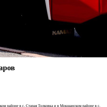
аров
ком районе в с. Старая Толковка и в Мокшанском районе в с.