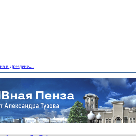
 в Дрездене....