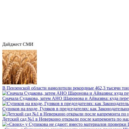
Дайджест СМИ
В Пензенской области намолотили рекордные 462,3 тысячи тонн
Сначала Судакова, затем АНО Шаронова и Айвазяна: куда перет
Супиков на входе, Гуляков в председателях: как Законодательно
Детский сад №1 в Неверкино открыли после капремонта по нац