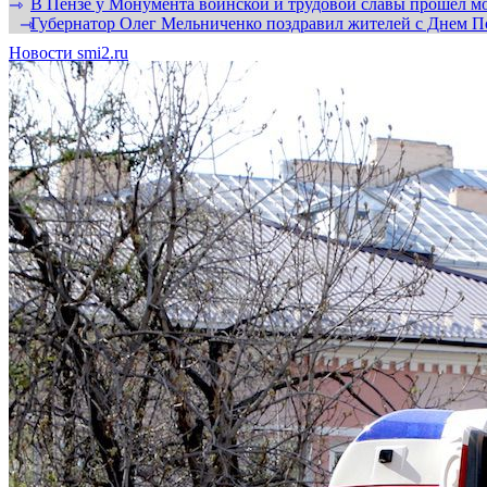
В Пензе у Монумента воинской и трудовой славы прошел мо
⇾
Губернатор Олег Мельниченко поздравил жителей с Днем П
⇾
Новости smi2.ru