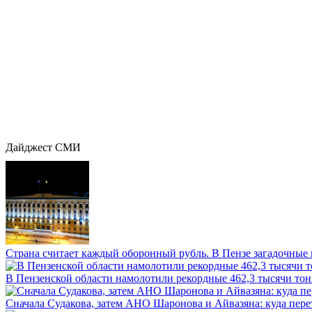
Дайджест СМИ
Страна считает каждый оборонный рубль. В Пензе загадочные 
В Пензенской области намолотили рекордные 462,3 тысячи тонн
Сначала Судакова, затем АНО Шаронова и Айвазяна: куда перет