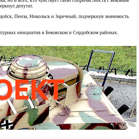
а, но и всех, кто чувствует свою сопричастность с вековым
еркнул депутат.
обск, Пенза, Никольск и Заречный, подчеркнув значимость
турных инициатив в Бековском и Сердобском районах.