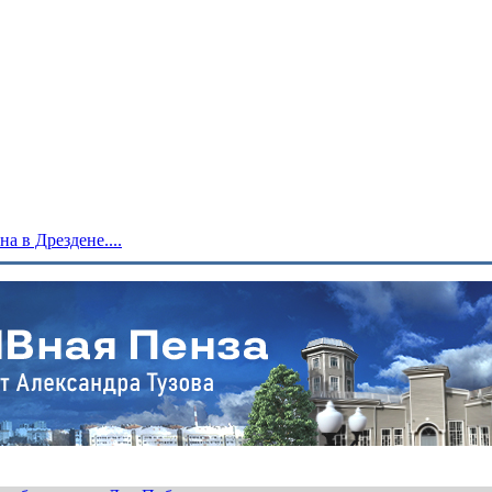
 в Дрездене....