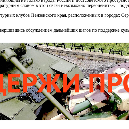
иняющим не только народы России и постсоветского пространств
ратурным словом в этой связи невозможно переоценить», – подч
урных клубов Пензенского края, расположенных в городах Серд
авершившись обсуждением дальнейших шагов по поддержке куль