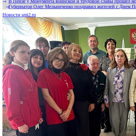
В Пензе у Монумента воинской и трудовой славы прошел мо
⇾
Губернатор Олег Мельниченко поздравил жителей с Днем П
⇾
Новости smi2.ru