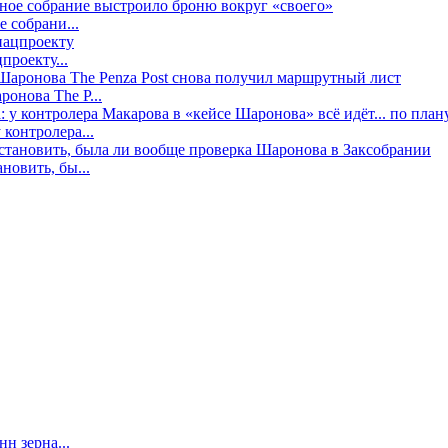
е собрани...
проекту...
онова The P...
контролера...
новить, бы...
н зерна...