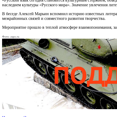
«Русский язык сегодня становится культурным стержнем, объед
наследием культуры «Русского мира». Значение увлечения лите
В беседе Алексей Марьин вспомнил историю известных литерат
межрайонных связей и совместного развития творчества.
Мероприятие прошло в теплой атмосфере взаимопонимания, з
Фото: zspo.ru