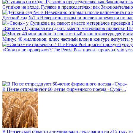
Супиков на входе, Гуляков в председателях: как Законодательно
Детский сад №1 в Неверкино открыли после капремонта по нац
«Своих» у Супикова не сдают: вместо материалов проверки Шар
Минус 40 миллионов, плюс частный клон в контуре депутата: у 
«Своих» не проверяют? The Penza Post просит прокуратуру уста
В Пензе отпразднуют 60-летие фирменного поезда «Сура»...
В Пензенской области аннулировали декларации на 215 тыс. тон