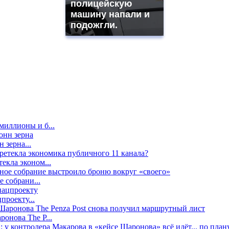
полицейскую
машину напали и
подожгли.
миллионы и б...
 зерна...
екла эконом...
е собрани...
проекту...
онова The P...