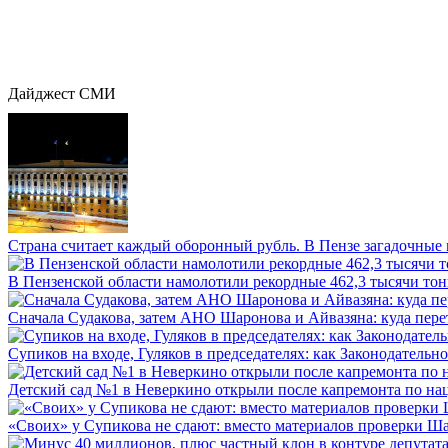
Дайджест СМИ
Страна считает каждый оборонный рубль. В Пензе загадочные 
В Пензенской области намолотили рекордные 462,3 тысячи тонн
Сначала Судакова, затем АНО Шаронова и Айвазяна: куда перет
Супиков на входе, Гуляков в председателях: как Законодательно
Детский сад №1 в Неверкино открыли после капремонта по нац
«Своих» у Супикова не сдают: вместо материалов проверки Шар