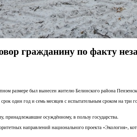
овор гражданину по факту нез
упном размере был вынесен жителю Белинского района Пензенск
рок один год и семь месяцев с испытательным сроком на три го
лу, принадлежавшие осуждённому, в пользу государства.
риоритетных направлений национального проекта «Экология», ко