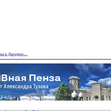
 в Дрездене....