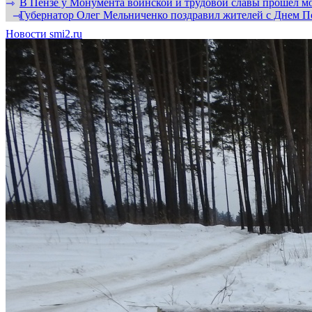
В Пензе у Монумента воинской и трудовой славы прошел мо
⇾
Губернатор Олег Мельниченко поздравил жителей с Днем П
⇾
Новости smi2.ru