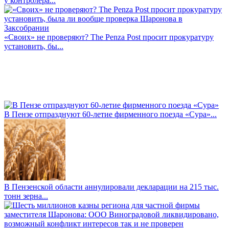
у контролера...
«Своих» не проверяют? The Penza Post просит прокуратуру
установить, бы...
В Пензе отпразднуют 60-летие фирменного поезда «Сура»...
В Пензенской области аннулировали декларации на 215 тыс.
тонн зерна...