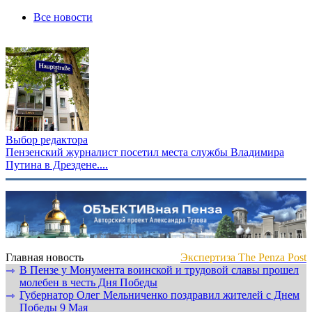
Все новости
Выбор редактора
Пензенский журналист посетил места службы Владимира
Путина в Дрездене....
Главная новость
Экспертиза The Penza Post
В Пензе у Монумента воинской и трудовой славы прошел
⇾
молебен в честь Дня Победы
Губернатор Олег Мельниченко поздравил жителей с Днем
⇾
Победы 9 Мая