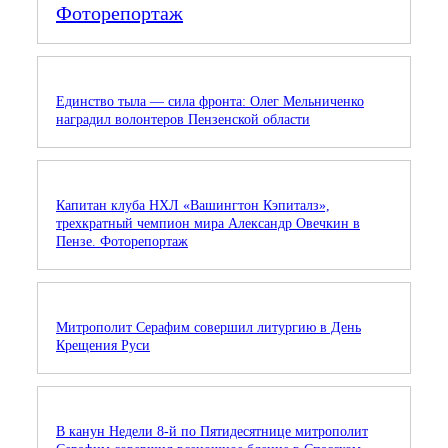
Фоторепортаж
Единство тыла — сила фронта: Олег Мельниченко
наградил волонтеров Пензенской области
Капитан клуба НХЛ «Вашингтон Кэпиталз»,
трехкратный чемпион мира Александр Овечкин в
Пензе. Фоторепортаж
Митрополит Серафим совершил литургию в День
Крещения Руси
В канун Недели 8-й по Пятидесятнице митрополит