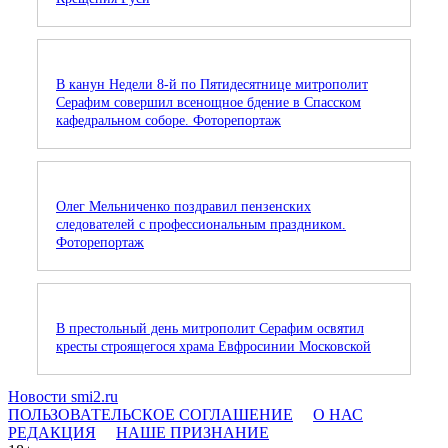
В канун Недели 8-й по Пятидесятнице митрополит
Серафим совершил всенощное бдение в Спасском
кафедральном соборе. Фоторепортаж
Олег Мельниченко поздравил пензенских
следователей с профессиональным праздником.
Фоторепортаж
В престольный день митрополит Серафим освятил
кресты строящегося храма Евфросинии Московской
Новости smi2.ru
ПОЛЬЗОВАТЕЛЬСКОЕ СОГЛАШЕНИЕ
О НАС
РЕДАКЦИЯ
НАШЕ ПРИЗНАНИЕ