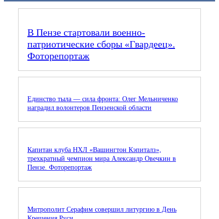
В Пензе стартовали военно-
патриотические сборы «Гвардеец».
Фоторепортаж
Единство тыла — сила фронта: Олег Мельниченко
наградил волонтеров Пензенской области
Капитан клуба НХЛ «Вашингтон Кэпиталз»,
трехкратный чемпион мира Александр Овечкин в
Пензе. Фоторепортаж
Митрополит Серафим совершил литургию в День
Крещения Руси