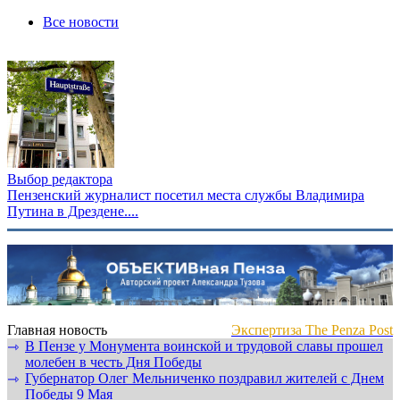
Все новости
Выбор редактора
Пензенский журналист посетил места службы Владимира
Путина в Дрездене....
Главная новость
Экспертиза The Penza Post
В Пензе у Монумента воинской и трудовой славы прошел
⇾
молебен в честь Дня Победы
Губернатор Олег Мельниченко поздравил жителей с Днем
⇾
Победы 9 Мая