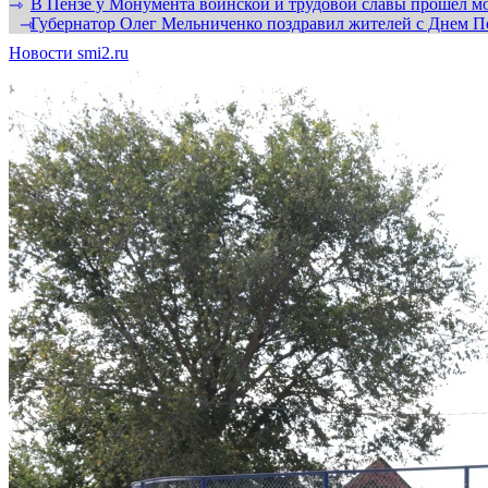
В Пензе у Монумента воинской и трудовой славы прошел мо
⇾
Губернатор Олег Мельниченко поздравил жителей с Днем П
⇾
Новости smi2.ru