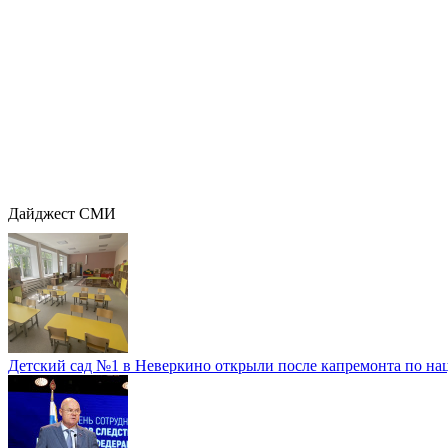
Дайджест СМИ
Детский сад №1 в Неверкино открыли после капремонта по нац