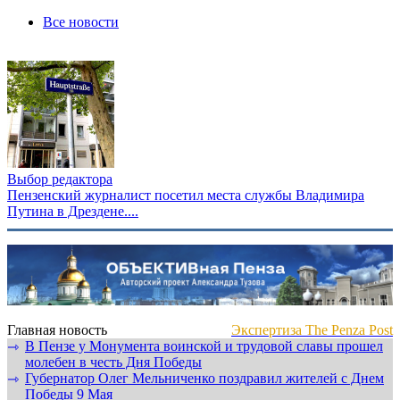
Все новости
Выбор редактора
Пензенский журналист посетил места службы Владимира
Путина в Дрездене....
Главная новость
Экспертиза The Penza Post
В Пензе у Монумента воинской и трудовой славы прошел
⇾
молебен в честь Дня Победы
Губернатор Олег Мельниченко поздравил жителей с Днем
⇾
Победы 9 Мая