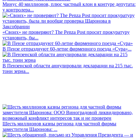
Минус 40 миллионов, плюс частный клон в контуре депутата:
у контролера...
«Своих» не проверяют? The Penza Post просит прокуратуру
установить, бы...
В Пензе отпразднуют 60-летие фирменного поезда «Сура»...
В Пензенской области аннулировали декларации на 215 тыс.
тонн зерна...
Шесть миллионов казны региона для частной фирмы
заместителя Шаронова: ...