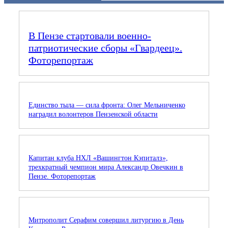
В Пензе стартовали военно-
патриотические сборы «Гвардеец».
Фоторепортаж
Единство тыла — сила фронта: Олег Мельниченко
наградил волонтеров Пензенской области
Капитан клуба НХЛ «Вашингтон Кэпиталз»,
трехкратный чемпион мира Александр Овечкин в
Пензе. Фоторепортаж
Митрополит Серафим совершил литургию в День