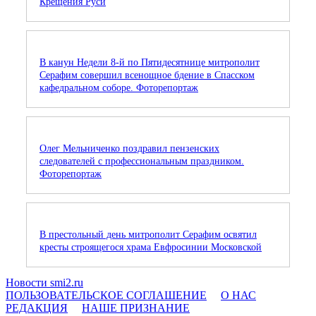
Крещения Руси
В канун Недели 8-й по Пятидесятнице митрополит
Серафим совершил всенощное бдение в Спасском
кафедральном соборе. Фоторепортаж
Олег Мельниченко поздравил пензенских
следователей с профессиональным праздником.
Фоторепортаж
В престольный день митрополит Серафим освятил
кресты строящегося храма Евфросинии Московской
Новости smi2.ru
ПОЛЬЗОВАТЕЛЬСКОЕ СОГЛАШЕНИЕ
О НАС
РЕДАКЦИЯ
НАШЕ ПРИЗНАНИЕ