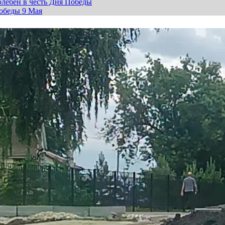
лебен в честь Дня Победы
обеды 9 Мая