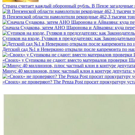
Страна считает каждый оборонный рубль. В Пензе загадочные 
В Пензенской области намолотили рекордные 462,3 тысячи тонн
Сначала Судакова, затем АНО Шаронова и Айвазяна: куда перет
Супиков на входе, Гуляков в председателях: как Законодательно
Детский сад №1 в Неверкино открыли после капремонта по нац
«Своих» у Супикова не сдают: вместо материалов проверки Шар
Минус 40 миллионов, плюс частный клон в контуре депутата: у 
«Своих» не проверяют? The Penza Post просит прокуратуру уста