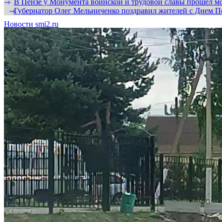
В Пензе у Монумента воинской и трудовой славы прошел мо
⇾
Губернатор Олег Мельниченко поздравил жителей с Днем П
⇾
Новости smi2.ru