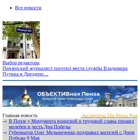
Все новости
Выбор редактора
Пензенский журналист посетил места службы Владимира
Путина в Дрездене....
Главная новость
Экспертиза The Penza Post
В Пензе у Монумента воинской и трудовой славы прошел
⇾
молебен в честь Дня Победы
Губернатор Олег Мельниченко поздравил жителей с Днем
⇾
Победы 9 Мая