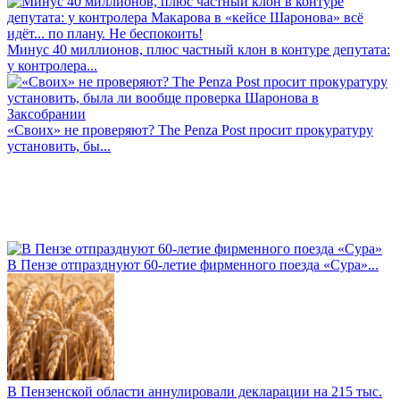
Минус 40 миллионов, плюс частный клон в контуре депутата:
у контролера...
«Своих» не проверяют? The Penza Post просит прокуратуру
установить, бы...
В Пензе отпразднуют 60-летие фирменного поезда «Сура»...
В Пензенской области аннулировали декларации на 215 тыс.