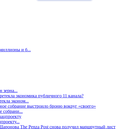
миллионы и б...
 зерна...
екла эконом...
е собрани...
проекту...