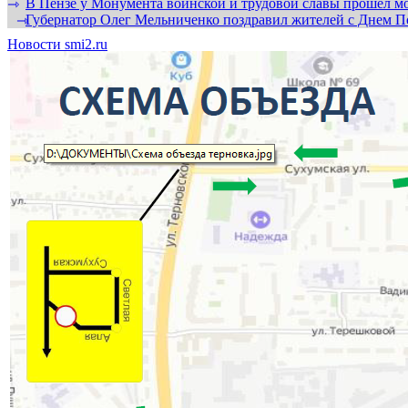
В Пензе у Монумента воинской и трудовой славы прошел мо
⇾
Губернатор Олег Мельниченко поздравил жителей с Днем П
⇾
Новости smi2.ru