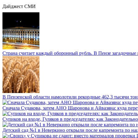
Дайджест СМИ
Страна считает каждый оборонный рубль. В Пензе загадочные 
В Пензенской области намолотили рекордные 462,3 тысячи тонн
Сначала Судакова, затем АНО Шаронова и Айвазяна: куда перет
Супиков на входе, Гуляков в председателях: как Законодательно
Детский сад №1 в Неверкино открыли после капремонта по нац