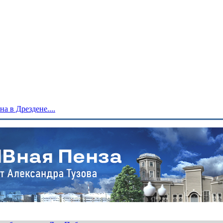
 в Дрездене....