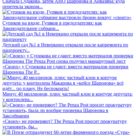
Сначала Судакова, затем АНО Шаронова и Айвазяна: куда
перетекла эконом...
Супиков на входе, Гуляков в председателях: как
Законодательное собрани...
Детский сад №1 в Неверкино открыли после капремонта по
нацпроекту...
«Своих» у Супикова не сдают: вместо материалов проверки
Шаронова The P...
Минус 40 миллионов, плюс частный клон в контуре депутата:
у контролера...
«Своих» не проверяют? The Penza Post просит прокуратуру
установить, бы...