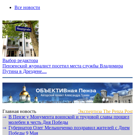
Все новости
Выбор редактора
Пензенский журналист посетил места службы Владимира
Путина в Дрездене....
Главная новость
Экспертиза The Penza Post
В Пензе у Монумента воинской и трудовой славы прошел
⇾
молебен в честь Дня Победы
Губернатор Олег Мельниченко поздравил жителей с Днем
⇾
Победы 9 Мая