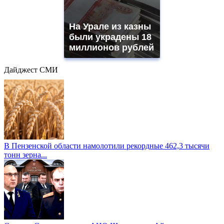
На Урале из казны
были украдены 18
миллионов рублей
Дайджест СМИ
В Пензенской области намолотили рекордные 462,3 тысячи
тонн зерна...