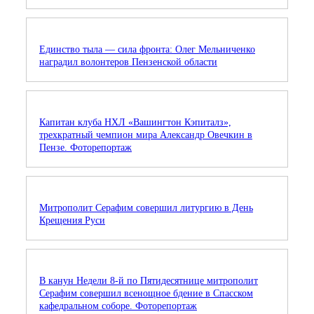
Единство тыла — сила фронта: Олег Мельниченко
наградил волонтеров Пензенской области
Капитан клуба НХЛ «Вашингтон Кэпиталз»,
трехкратный чемпион мира Александр Овечкин в
Пензе. Фоторепортаж
Митрополит Серафим совершил литургию в День
Крещения Руси
В канун Недели 8-й по Пятидесятнице митрополит
Серафим совершил всенощное бдение в Спасском
кафедральном соборе. Фоторепортаж