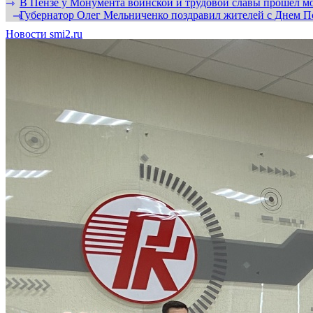
В Пензе у Монумента воинской и трудовой славы прошел мо
⇾
Губернатор Олег Мельниченко поздравил жителей с Днем П
⇾
Новости smi2.ru