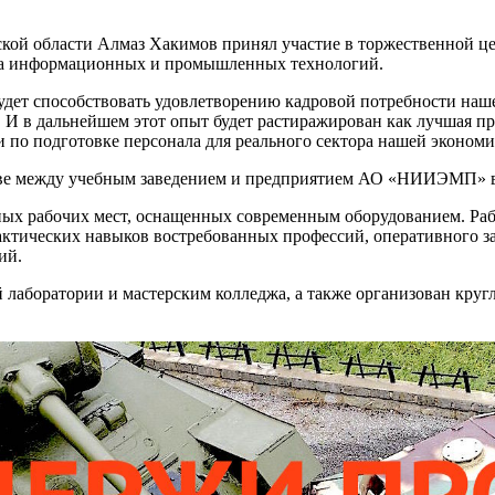
ой области Алмаз Хакимов принял участие в торжественной це
джа информационных и промышленных технологий.
 будет способствовать удовлетворению кадровой потребности н
 в дальнейшем этот опыт будет растиражирован как лучшая пра
по подготовке персонала для реального сектора нашей экономик
стве между учебным заведением и предприятием АО «НИИЭМП» в
чных рабочих мест, оснащенных современным оборудованием. Ра
рактических навыков востребованных профессий, оперативного
ий.
 лаборатории и мастерским колледжа, а также организован круг