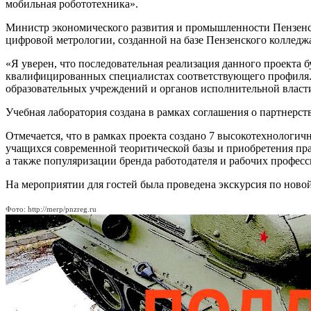
мобильная робототехника».
Министр экономического развития и промышленности Пензенск
цифровой метрологии, созданной на базе Пензенского колле
«Я уверен, что последовательная реализация данного проекта
квалифицированных специалистах соответствующего профиля. И
образовательных учреждений и органов исполнительной власти 
Учебная лаборатория создана в рамках соглашения о партнер
Отмечается, что в рамках проекта создано 7 высокотехнологи
учащихся современной теоритической базы и приобретения п
а также популяризации бренда работодателя и рабочих професс
На мероприятии для гостей была проведена экскурсия по новой
Фото: http://merp/pnzreg.ru