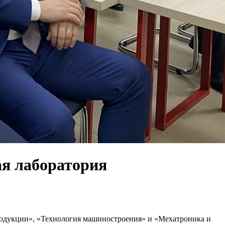
ая лаборатория
родукции», «Технология машиностроения» и «Мехатроника и