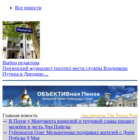
Все новости
Выбор редактора
Пензенский журналист посетил места службы Владимира
Путина в Дрездене....
Главная новость
Экспертиза The Penza Post
В Пензе у Монумента воинской и трудовой славы прошел
⇾
молебен в честь Дня Победы
Губернатор Олег Мельниченко поздравил жителей с Днем
⇾
Победы 9 Мая