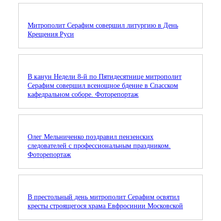
Митрополит Серафим совершил литургию в День
Крещения Руси
В канун Недели 8-й по Пятидесятнице митрополит
Серафим совершил всенощное бдение в Спасском
кафедральном соборе. Фоторепортаж
Олег Мельниченко поздравил пензенских
следователей с профессиональным праздником.
Фоторепортаж
В престольный день митрополит Серафим освятил
кресты строящегося храма Евфросинии Московской