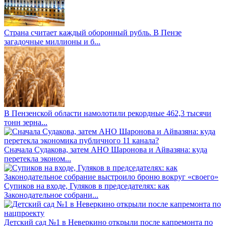
Страна считает каждый оборонный рубль. В Пензе
загадочные миллионы и б...
В Пензенской области намолотили рекордные 462,3 тысячи
тонн зерна...
Сначала Судакова, затем АНО Шаронова и Айвазяна: куда
перетекла эконом...
Супиков на входе, Гуляков в председателях: как
Законодательное собрани...
Детский сад №1 в Неверкино открыли после капремонта по