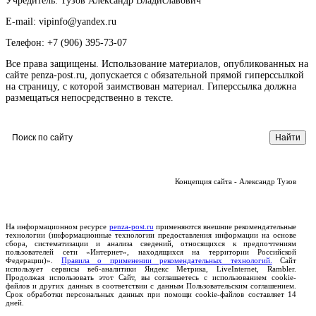
Учредитель: Тузов Александр Владиславович
E-mail: vipinfo@yandex.ru
Телефон: +7 (906) 395-73-07
Все права защищены. Использование материалов, опубликованных на
сайте penza-post.ru, допускается с обязательной прямой гиперссылкой
на страницу, с которой заимствован материал. Гиперссылка должна
размещаться непосредственно в тексте.
Концепция сайта - Александр Тузов
На информационном ресурсе
penza-post.ru
применяются внешние рекомендательные
технологии (информационные технологии предоставления информации на основе
сбора, систематизации и анализа сведений, относящихся к предпочтениям
пользователей сети «Интернет», находящихся на территории Российской
Федерации)».
Правила о применении рекомендательных технологий.
Сайт
использует сервисы веб-аналитики Яндекс Метрика, LiveInternet, Rambler.
Продолжая использовать этот Сайт, вы соглашаетесь с использованием cookie-
файлов и других данных в соответствии с данным Пользовательским соглашением.
Срок обработки персональных данных при помощи cookie-файлов составляет 14
дней.