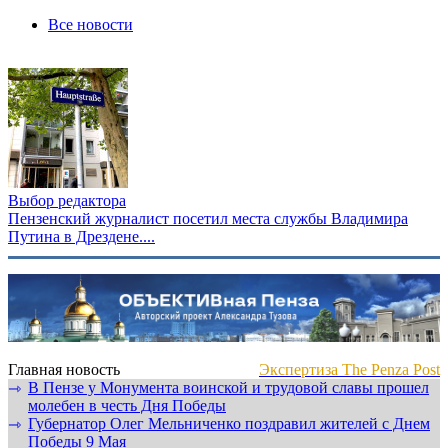
Все новости
Выбор редактора
Пензенский журналист посетил места службы Владимира
Путина в Дрездене....
Главная новость
Экспертиза The Penza Post
В Пензе у Монумента воинской и трудовой славы прошел
⇾
молебен в честь Дня Победы
Губернатор Олег Мельниченко поздравил жителей с Днем
⇾
Победы 9 Мая