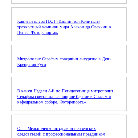
Капитан клуба НХЛ «Вашингтон Кэпиталз»,
трехкратный чемпион мира Александр Овечкин в
Пензе. Фоторепортаж
Митрополит Серафим совершил литургию в День
Крещения Руси
В канун Недели 8-й по Пятидесятнице митрополит
Серафим совершил всенощное бдение в Спасском
кафедральном соборе. Фоторепортаж
Олег Мельниченко поздравил пензенских
следователей с профессиональным праздником.