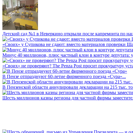
Детский сад №1 в Неверкино открыли после капремонта по нац
«Своих» у Супикова не сдают: вместо материалов проверки Шар
Минус 40 миллионов, плюс частный клон в контуре депутата: у 
«Своих» не проверяют? The Penza Post просит прокуратуру уста
В Пензе отпразднуют 60-летие фирменного поезда «Сура»...
В Пензенской области аннулировали декларации на 215 тыс. тон
Шесть миллионов казны региона для частной фирмы заместител