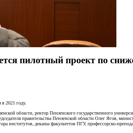
уется пилотный проект по сни
в 2021 году.
нзенской области, ректор Пензенского государственного универс
едседателя правительства Пензенской области Олег Ягов, минис
тора институтов, деканы факультетов ПГУ, профессорско-препода