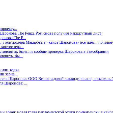
проекту...
онова The P...
контролера...
новить, бы...
н зерна...
я Шаронова: ...