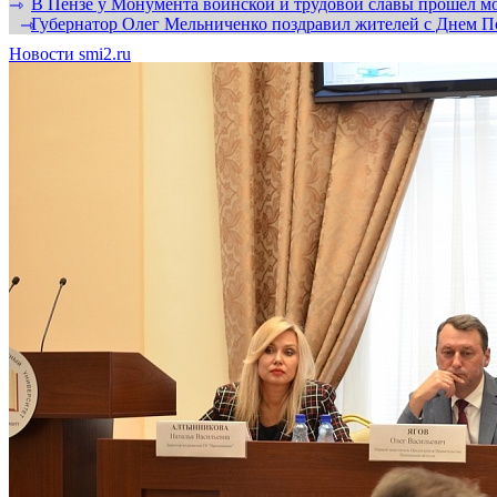
В Пензе у Монумента воинской и трудовой славы прошел мо
⇾
Губернатор Олег Мельниченко поздравил жителей с Днем П
⇾
Новости smi2.ru