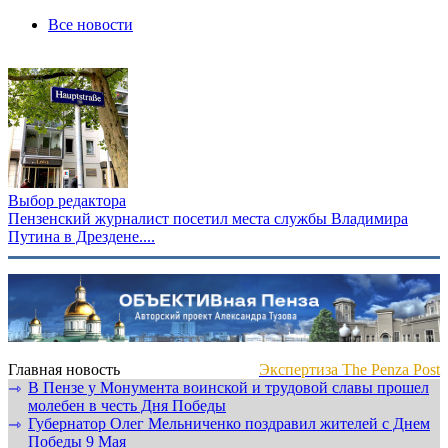
Все новости
Выбор редактора
Пензенский журналист посетил места службы Владимира
Путина в Дрездене....
Главная новость
Экспертиза The Penza Post
В Пензе у Монумента воинской и трудовой славы прошел
⇾
молебен в честь Дня Победы
Губернатор Олег Мельниченко поздравил жителей с Днем
⇾
Победы 9 Мая