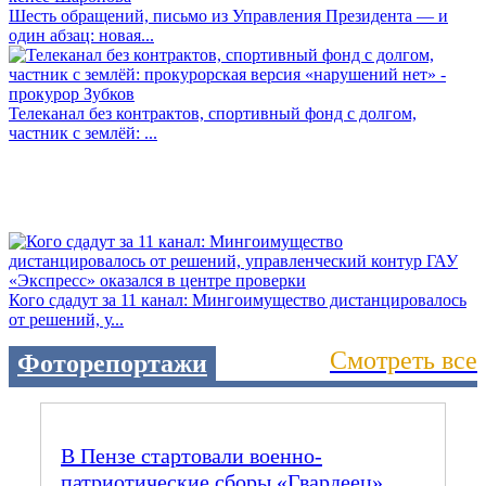
Шесть обращений, письмо из Управления Президента — и
один абзац: новая...
Телеканал без контрактов, спортивный фонд с долгом,
частник с землёй: ...
Кого сдадут за 11 канал: Мингоимущество дистанцировалось
от решений, у...
Смотреть все
Фоторепортажи
В Пензе стартовали военно-
патриотические сборы «Гвардеец».