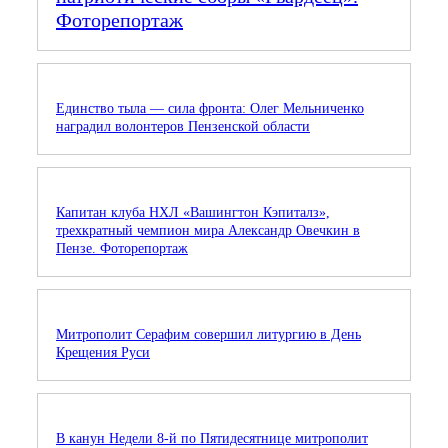
Фоторепортаж
Единство тыла — сила фронта: Олег Мельниченко
наградил волонтеров Пензенской области
Капитан клуба НХЛ «Вашингтон Кэпиталз»,
трехкратный чемпион мира Александр Овечкин в
Пензе. Фоторепортаж
Митрополит Серафим совершил литургию в День
Крещения Руси
В канун Недели 8-й по Пятидесятнице митрополит