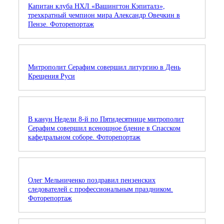
Капитан клуба НХЛ «Вашингтон Кэпиталз»,
трехкратный чемпион мира Александр Овечкин в
Пензе. Фоторепортаж
Митрополит Серафим совершил литургию в День
Крещения Руси
В канун Недели 8-й по Пятидесятнице митрополит
Серафим совершил всенощное бдение в Спасском
кафедральном соборе. Фоторепортаж
Олег Мельниченко поздравил пензенских
следователей с профессиональным праздником.
Фоторепортаж