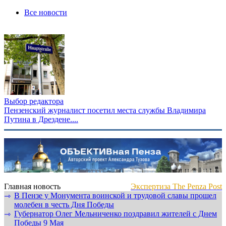
Все новости
Выбор редактора
Пензенский журналист посетил места службы Владимира
Путина в Дрездене....
Главная новость
Экспертиза The Penza Post
В Пензе у Монумента воинской и трудовой славы прошел
⇾
молебен в честь Дня Победы
Губернатор Олег Мельниченко поздравил жителей с Днем
⇾
Победы 9 Мая