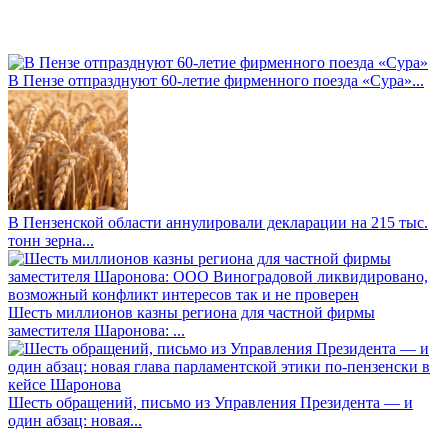
В Пензе отпразднуют 60-летие фирменного поезда «Сура»...
В Пензенской области аннулировали декларации на 215 тыс.
тонн зерна...
Шесть миллионов казны региона для частной фирмы
заместителя Шаронова: ...
Шесть обращений, письмо из Управления Президента — и
один абзац: новая...