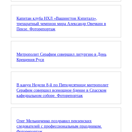
Капитан клуба НХЛ «Вашингтон Кэпиталз»,
трехкратный чемпион мира Александр Овечкин в
Пензе. Фоторепортаж
Митрополит Серафим совершил литургию в День
Крещения Руси
В канун Недели 8-й по Пятидесятнице митрополит
Серафим совершил всенощное бдение в Спасском
кафедральном соборе. Фоторепортаж
Олег Мельниченко поздравил пензенских
следователей с профессиональным праздником.
Фоторепортаж