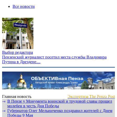
Все новости
Выбор редактора
Пензенский журналист посетил места службы Владимира
Путина в Дрездене....
Главная новость
Экспертиза The Penza Post
В Пензе у Монумента воинской и трудовой славы прошел
⇾
молебен в честь Дня Победы
Губернатор Олег Мельниченко поздравил жителей с Днем
⇾
Победы 9 Мая