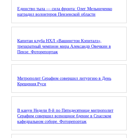
Единство тыла — сила фронта: Олег Мельниченко
наградил волонтеров Пензенской области
Капитан клуба НХЛ «Вашингтон Кэпиталз»,
трехкратный чемпион мира Александр Овечкин в
Пензе. Фоторепортаж
Митрополит Серафим совершил литургию в День
Крещения Руси
В канун Недели 8-й по Пятидесятнице митрополит
Серафим совершил всенощное бдение в Спасском
кафедральном соборе. Фоторепортаж