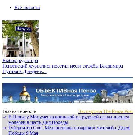
Все новости
Выбор редактора
Пензенский журналист посетил места службы Владимира
Путина в Дрездене....
Главная новость
Экспертиза The Penza Post
В Пензе у Монумента воинской и трудовой славы прошел
⇾
молебен в честь Дня Победы
Губернатор Олег Мельниченко поздравил жителей с Днем
⇾
Победы 9 Мая