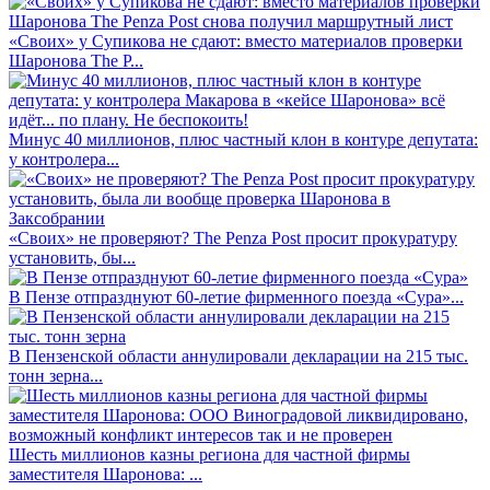
«Своих» у Супикова не сдают: вместо материалов проверки
Шаронова The P...
Минус 40 миллионов, плюс частный клон в контуре депутата:
у контролера...
«Своих» не проверяют? The Penza Post просит прокуратуру
установить, бы...
В Пензе отпразднуют 60-летие фирменного поезда «Сура»...
В Пензенской области аннулировали декларации на 215 тыс.
тонн зерна...
Шесть миллионов казны региона для частной фирмы
заместителя Шаронова: ...