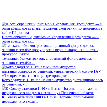
Шесть обращений, письмо из Управления Президента — и
один абзац: новая...
Телеканал без контрактов, спортивный фонд с долгом,
частник с землёй: ...
Кого сдадут за 11 канал: Мингоимущество дистанцировалось
от решений, у...
К Совету атаманов ПФО в Пензе. Погоны, полномочия,
иерархии: кто входи...