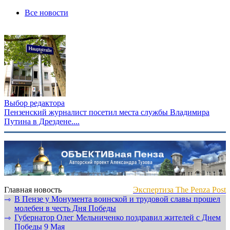
Все новости
Выбор редактора
Пензенский журналист посетил места службы Владимира
Путина в Дрездене....
Главная новость
Экспертиза The Penza Post
В Пензе у Монумента воинской и трудовой славы прошел
⇾
молебен в честь Дня Победы
Губернатор Олег Мельниченко поздравил жителей с Днем
⇾
Победы 9 Мая