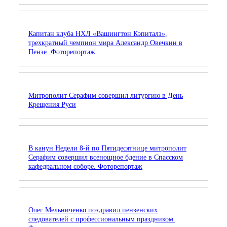
Капитан клуба НХЛ «Вашингтон Кэпиталз»,
трехкратный чемпион мира Александр Овечкин в
Пензе. Фоторепортаж
Митрополит Серафим совершил литургию в День
Крещения Руси
В канун Недели 8-й по Пятидесятнице митрополит
Серафим совершил всенощное бдение в Спасском
кафедральном соборе. Фоторепортаж
Олег Мельниченко поздравил пензенских
следователей с профессиональным праздником.