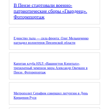
В Пензе стартовали военно-
патриотические сборы «Гвардеец».
Фоторепортаж
Единство тыла — сила фронта: Олег Мельниченко
наградил волонтеров Пензенской области
Капитан клуба НХЛ «Вашингтон Кэпиталз»,
трехкратный чемпион мира Александр Овечкин в
Пензе. Фоторепортаж
Митрополит Серафим совершил литургию в День
Крещения Руси