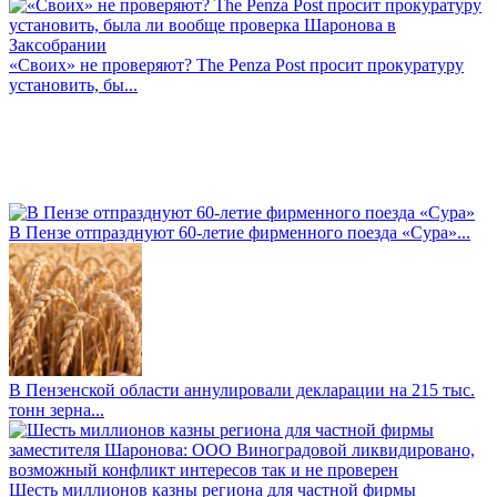
«Своих» не проверяют? The Penza Post просит прокуратуру
установить, бы...
В Пензе отпразднуют 60-летие фирменного поезда «Сура»...
В Пензенской области аннулировали декларации на 215 тыс.
тонн зерна...
Шесть миллионов казны региона для частной фирмы