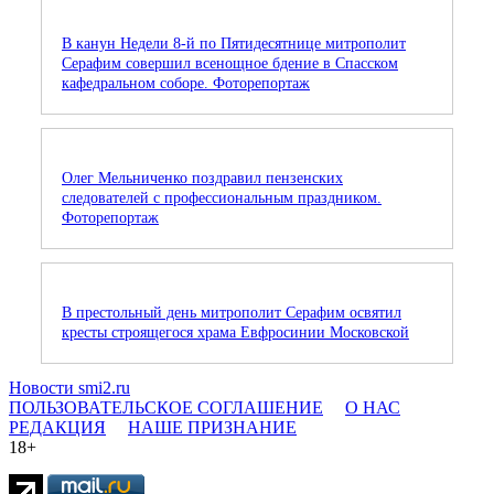
В канун Недели 8-й по Пятидесятнице митрополит
Серафим совершил всенощное бдение в Спасском
кафедральном соборе. Фоторепортаж
Олег Мельниченко поздравил пензенских
следователей с профессиональным праздником.
Фоторепортаж
В престольный день митрополит Серафим освятил
кресты строящегося храма Евфросинии Московской
Новости smi2.ru
ПОЛЬЗОВАТЕЛЬСКОЕ СОГЛАШЕНИЕ
О НАС
РЕДАКЦИЯ
НАШЕ ПРИЗНАНИЕ
18+