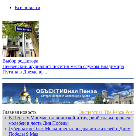
Все новости
Выбор редактора
Пензенский журналист посетил места службы Владимира
Путина в Дрездене....
Главная новость
Экспертиза The Penza Post
В Пензе у Монумента воинской и трудовой славы прошел
⇾
молебен в честь Дня Победы
Губернатор Олег Мельниченко поздравил жителей с Днем
⇾
Победы 9 Мая