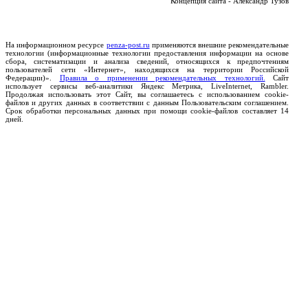
Концепция сайта - Александр Тузов
На информационном ресурсе
penza-post.ru
применяются внешние рекомендательные
технологии (информационные технологии предоставления информации на основе
сбора, систематизации и анализа сведений, относящихся к предпочтениям
пользователей сети «Интернет», находящихся на территории Российской
Федерации)».
Правила о применении рекомендательных технологий.
Сайт
использует сервисы веб-аналитики Яндекс Метрика, LiveInternet, Rambler.
Продолжая использовать этот Сайт, вы соглашаетесь с использованием cookie-
файлов и других данных в соответствии с данным Пользовательским соглашением.
Срок обработки персональных данных при помощи cookie-файлов составляет 14
дней.