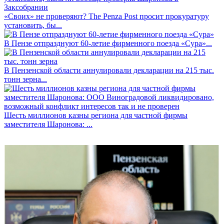
«Своих» не проверяют? The Penza Post просит прокуратуру
установить, бы...
В Пензе отпразднуют 60-летие фирменного поезда «Сура»...
В Пензенской области аннулировали декларации на 215 тыс.
тонн зерна...
Шесть миллионов казны региона для частной фирмы
заместителя Шаронова: ...