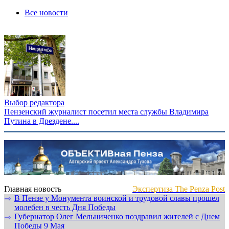
Все новости
Выбор редактора
Пензенский журналист посетил места службы Владимира
Путина в Дрездене....
Главная новость
Экспертиза The Penza Post
В Пензе у Монумента воинской и трудовой славы прошел
⇾
молебен в честь Дня Победы
Губернатор Олег Мельниченко поздравил жителей с Днем
⇾
Победы 9 Мая