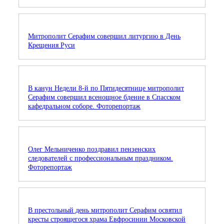
Митрополит Серафим совершил литургию в День
Крещения Руси
В канун Недели 8-й по Пятидесятнице митрополит
Серафим совершил всенощное бдение в Спасском
кафедральном соборе. Фоторепортаж
Олег Мельниченко поздравил пензенских
следователей с профессиональным праздником.
Фоторепортаж
В престольный день митрополит Серафим освятил
кресты строящегося храма Евфросинии Московской