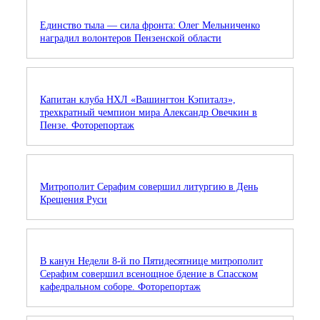
Единство тыла — сила фронта: Олег Мельниченко
наградил волонтеров Пензенской области
Капитан клуба НХЛ «Вашингтон Кэпиталз»,
трехкратный чемпион мира Александр Овечкин в
Пензе. Фоторепортаж
Митрополит Серафим совершил литургию в День
Крещения Руси
В канун Недели 8-й по Пятидесятнице митрополит
Серафим совершил всенощное бдение в Спасском
кафедральном соборе. Фоторепортаж