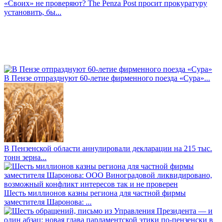
«Своих» не проверяют? The Penza Post просит прокуратуру
установить, бы...
В Пензе отпразднуют 60-летие фирменного поезда «Сура»...
В Пензенской области аннулировали декларации на 215 тыс.
тонн зерна...
Шесть миллионов казны региона для частной фирмы
заместителя Шаронова: ...