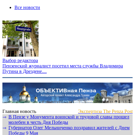
Все новости
Выбор редактора
Пензенский журналист посетил места службы Владимира
Путина в Дрездене....
Главная новость
Экспертиза The Penza Post
В Пензе у Монумента воинской и трудовой славы прошел
⇾
молебен в честь Дня Победы
Губернатор Олег Мельниченко поздравил жителей с Днем
⇾
Победы 9 Мая