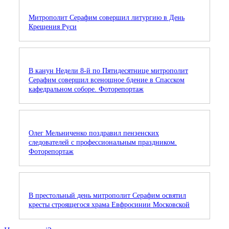
Митрополит Серафим совершил литургию в День
Крещения Руси
В канун Недели 8-й по Пятидесятнице митрополит
Серафим совершил всенощное бдение в Спасском
кафедральном соборе. Фоторепортаж
Олег Мельниченко поздравил пензенских
следователей с профессиональным праздником.
Фоторепортаж
В престольный день митрополит Серафим освятил
кресты строящегося храма Евфросинии Московской