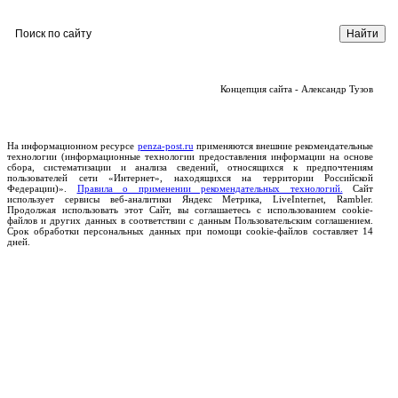
Концепция сайта - Александр Тузов
На информационном ресурсе
penza-post.ru
применяются внешние рекомендательные
технологии (информационные технологии предоставления информации на основе
сбора, систематизации и анализа сведений, относящихся к предпочтениям
пользователей сети «Интернет», находящихся на территории Российской
Федерации)».
Правила о применении рекомендательных технологий.
Сайт
использует сервисы веб-аналитики Яндекс Метрика, LiveInternet, Rambler.
Продолжая использовать этот Сайт, вы соглашаетесь с использованием cookie-
файлов и других данных в соответствии с данным Пользовательским соглашением.
Срок обработки персональных данных при помощи cookie-файлов составляет 14
дней.