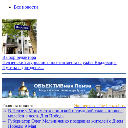
Все новости
Выбор редактора
Пензенский журналист посетил места службы Владимира
Путина в Дрездене....
Главная новость
Экспертиза The Penza Post
В Пензе у Монумента воинской и трудовой славы прошел
⇾
молебен в честь Дня Победы
Губернатор Олег Мельниченко поздравил жителей с Днем
⇾
Победы 9 Мая