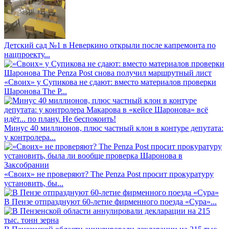
Детский сад №1 в Неверкино открыли после капремонта по
нацпроекту...
«Своих» у Супикова не сдают: вместо материалов проверки
Шаронова The P...
Минус 40 миллионов, плюс частный клон в контуре депутата:
у контролера...
«Своих» не проверяют? The Penza Post просит прокуратуру
установить, бы...
В Пензе отпразднуют 60-летие фирменного поезда «Сура»...