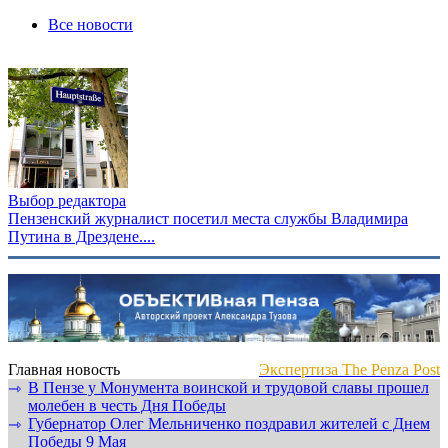
Все новости
Выбор редактора
Пензенский журналист посетил места службы Владимира
Путина в Дрездене....
Главная новость
Экспертиза The Penza Post
В Пензе у Монумента воинской и трудовой славы прошел
⇾
молебен в честь Дня Победы
Губернатор Олег Мельниченко поздравил жителей с Днем
⇾
Победы 9 Мая