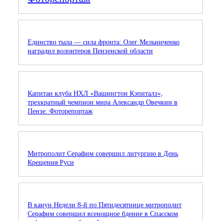
Единство тыла — сила фронта: Олег Мельниченко
наградил волонтеров Пензенской области
Капитан клуба НХЛ «Вашингтон Кэпиталз»,
трехкратный чемпион мира Александр Овечкин в
Пензе. Фоторепортаж
Митрополит Серафим совершил литургию в День
Крещения Руси
В канун Недели 8-й по Пятидесятнице митрополит
Серафим совершил всенощное бдение в Спасском