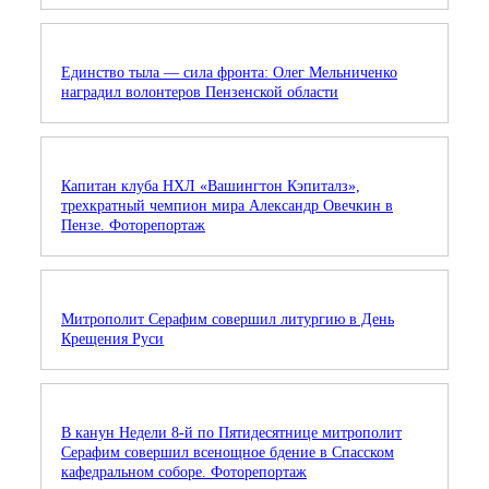
Единство тыла — сила фронта: Олег Мельниченко
наградил волонтеров Пензенской области
Капитан клуба НХЛ «Вашингтон Кэпиталз»,
трехкратный чемпион мира Александр Овечкин в
Пензе. Фоторепортаж
Митрополит Серафим совершил литургию в День
Крещения Руси
В канун Недели 8-й по Пятидесятнице митрополит
Серафим совершил всенощное бдение в Спасском
кафедральном соборе. Фоторепортаж