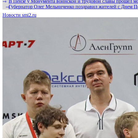
В Пензе у Монумента воинской и трудовой славы прошел мо
⇾
Губернатор Олег Мельниченко поздравил жителей с Днем П
⇾
Новости smi2.ru