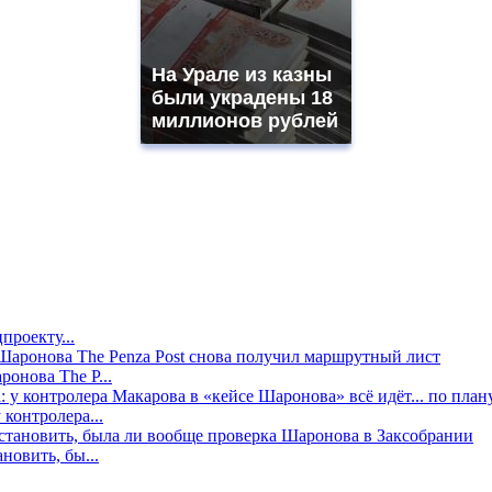
На Урале из казны
были украдены 18
миллионов рублей
проекту...
онова The P...
контролера...
новить, бы...