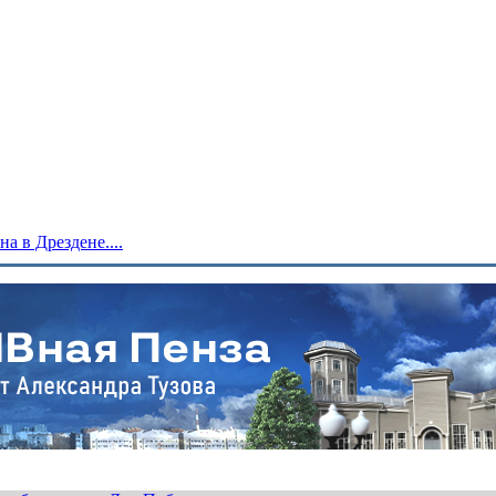
 в Дрездене....