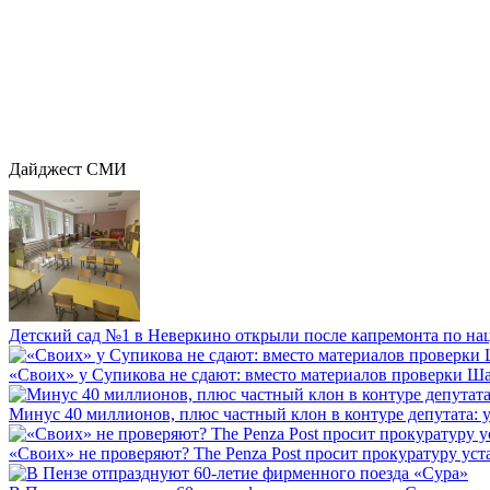
Дайджест СМИ
Детский сад №1 в Неверкино открыли после капремонта по нац
«Своих» у Супикова не сдают: вместо материалов проверки Шар
Минус 40 миллионов, плюс частный клон в контуре депутата: у 
«Своих» не проверяют? The Penza Post просит прокуратуру уста