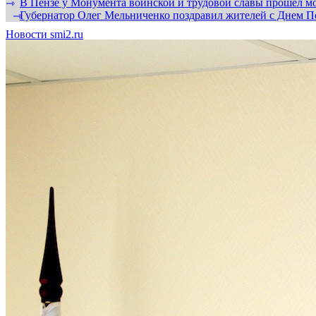
В Пензе у Монумента воинской и трудовой славы прошел мо
⇾
Губернатор Олег Мельниченко поздравил жителей с Днем П
⇾
Новости smi2.ru