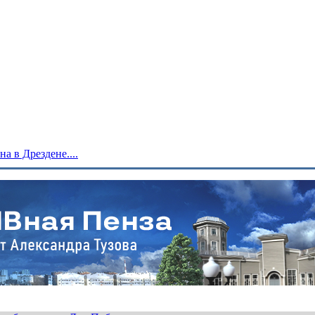
 в Дрездене....