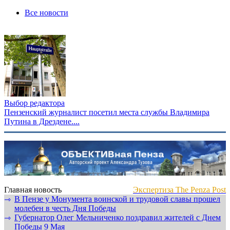
Все новости
Выбор редактора
Пензенский журналист посетил места службы Владимира
Путина в Дрездене....
Главная новость
Экспертиза The Penza Post
В Пензе у Монумента воинской и трудовой славы прошел
⇾
молебен в честь Дня Победы
Губернатор Олег Мельниченко поздравил жителей с Днем
⇾
Победы 9 Мая