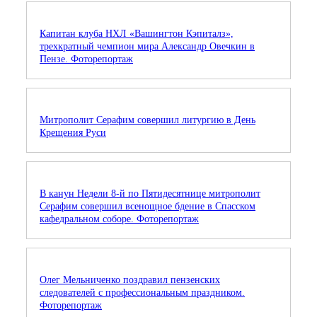
Капитан клуба НХЛ «Вашингтон Кэпиталз»,
трехкратный чемпион мира Александр Овечкин в
Пензе. Фоторепортаж
Митрополит Серафим совершил литургию в День
Крещения Руси
В канун Недели 8-й по Пятидесятнице митрополит
Серафим совершил всенощное бдение в Спасском
кафедральном соборе. Фоторепортаж
Олег Мельниченко поздравил пензенских
следователей с профессиональным праздником.
Фоторепортаж