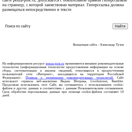
сайте penza-post.ru, допускается с обязательной прямой гиперссылкой
на страницу, с которой заимствован материал. Гиперссылка должна
размещаться непосредственно в тексте.
Концепция сайта - Александр Тузов
На информационном ресурсе
penza-post.ru
применяются внешние рекомендательные
технологии (информационные технологии предоставления информации на основе
сбора, систематизации и анализа сведений, относящихся к предпочтениям
пользователей сети «Интернет», находящихся на территории Российской
Федерации)».
Правила о применении рекомендательных технологий.
Сайт
использует сервисы веб-аналитики Яндекс Метрика, LiveInternet, Rambler.
Продолжая использовать этот Сайт, вы соглашаетесь с использованием cookie-
файлов и других данных в соответствии с данным Пользовательским соглашением.
Срок обработки персональных данных при помощи cookie-файлов составляет 14
дней.