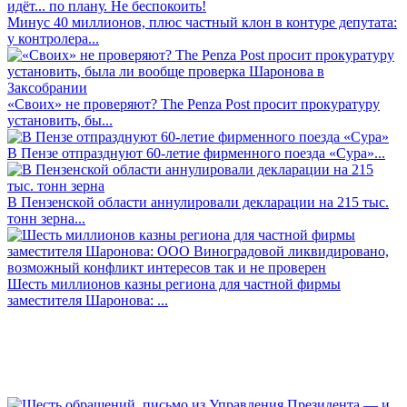
Минус 40 миллионов, плюс частный клон в контуре депутата:
у контролера...
«Своих» не проверяют? The Penza Post просит прокуратуру
установить, бы...
В Пензе отпразднуют 60-летие фирменного поезда «Сура»...
В Пензенской области аннулировали декларации на 215 тыс.
тонн зерна...
Шесть миллионов казны региона для частной фирмы
заместителя Шаронова: ...