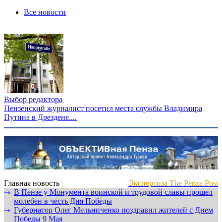
Все новости
Выбор редактора
Пензенский журналист посетил места службы Владимира
Путина в Дрездене....
Главная новость
Экспертиза The Penza Post
В Пензе у Монумента воинской и трудовой славы прошел
⇾
молебен в честь Дня Победы
Губернатор Олег Мельниченко поздравил жителей с Днем
⇾
Победы 9 Мая