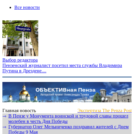
Все новости
Выбор редактора
Пензенский журналист посетил места службы Владимира
Путина в Дрездене....
Главная новость
Экспертиза The Penza Post
В Пензе у Монумента воинской и трудовой славы прошел
⇾
молебен в честь Дня Победы
Губернатор Олег Мельниченко поздравил жителей с Днем
⇾
Победы 9 Мая