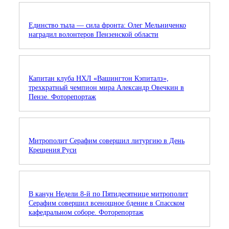
Единство тыла — сила фронта: Олег Мельниченко
наградил волонтеров Пензенской области
Капитан клуба НХЛ «Вашингтон Кэпиталз»,
трехкратный чемпион мира Александр Овечкин в
Пензе. Фоторепортаж
Митрополит Серафим совершил литургию в День
Крещения Руси
В канун Недели 8-й по Пятидесятнице митрополит
Серафим совершил всенощное бдение в Спасском
кафедральном соборе. Фоторепортаж