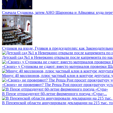
Сначала Судакова, затем АНО Шаронова и Айвазяна: куда перет
Супиков на входе, Гуляков в председателях: как Законодательно
Детский сад №1 в Неверкино открыли после капремонта по нац
«Своих» у Супикова не сдают: вместо материалов проверки Шар
Минус 40 миллионов, плюс частный клон в контуре депутата: у 
«Своих» не проверяют? The Penza Post просит прокуратуру уста
В Пензе отпразднуют 60-летие фирменного поезда «Сура»...
В Пензенской области аннулировали декларации на 215 тыс. тон