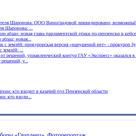
я Шаронова: ...
бзац: новая...
землёй: ...
решений, у...
: кто входи...
сборы «Гвардеец». Фоторепортаж