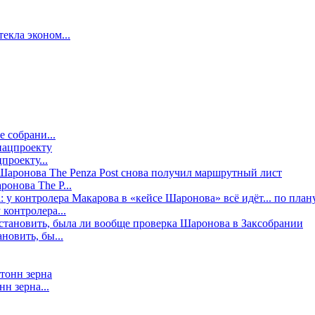
екла эконом...
е собрани...
проекту...
онова The P...
контролера...
новить, бы...
н зерна...