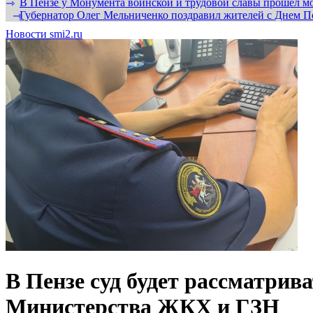
В Пензе у Монумента воинской и трудовой славы прошел мо
⇾
Губернатор Олег Мельниченко поздравил жителей с Днем П
⇾
Новости smi2.ru
В Пензе суд будет рассматрив
Министерства ЖКХ и ГЗН