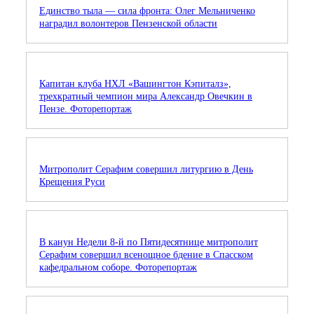
Единство тыла — сила фронта: Олег Мельниченко
наградил волонтеров Пензенской области
Капитан клуба НХЛ «Вашингтон Кэпиталз»,
трехкратный чемпион мира Александр Овечкин в
Пензе. Фоторепортаж
Митрополит Серафим совершил литургию в День
Крещения Руси
В канун Недели 8-й по Пятидесятнице митрополит
Серафим совершил всенощное бдение в Спасском
кафедральном соборе. Фоторепортаж