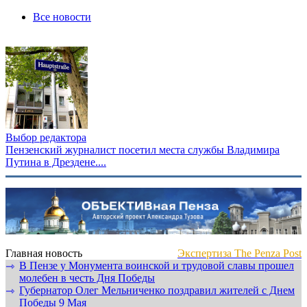
Все новости
Выбор редактора
Пензенский журналист посетил места службы Владимира
Путина в Дрездене....
Главная новость
Экспертиза The Penza Post
В Пензе у Монумента воинской и трудовой славы прошел
⇾
молебен в честь Дня Победы
Губернатор Олег Мельниченко поздравил жителей с Днем
⇾
Победы 9 Мая