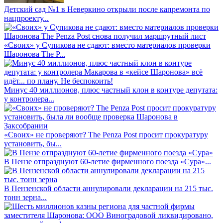
Детский сад №1 в Неверкино открыли после капремонта по
нацпроекту...
«Своих» у Супикова не сдают: вместо материалов проверки
Шаронова The P...
Минус 40 миллионов, плюс частный клон в контуре депутата:
у контролера...
«Своих» не проверяют? The Penza Post просит прокуратуру
установить, бы...
В Пензе отпразднуют 60-летие фирменного поезда «Сура»...
В Пензенской области аннулировали декларации на 215 тыс.
тонн зерна...