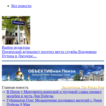
Все новости
Выбор редактора
Пензенский журналист посетил места службы Владимира
Путина в Дрездене....
Главная новость
Экспертиза The Penza Post
В Пензе у Монумента воинской и трудовой славы прошел
⇾
молебен в честь Дня Победы
Губернатор Олег Мельниченко поздравил жителей с Днем
⇾
Победы 9 Мая