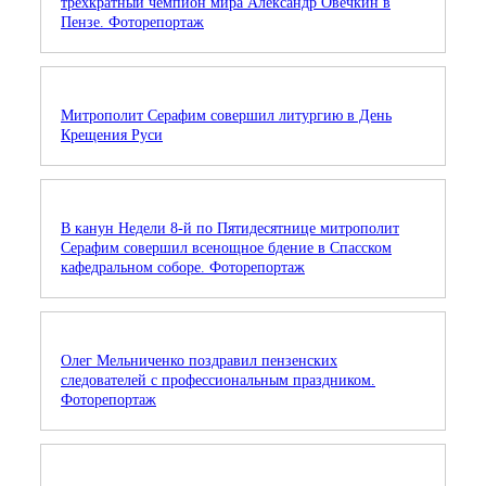
трехкратный чемпион мира Александр Овечкин в
Пензе. Фоторепортаж
Митрополит Серафим совершил литургию в День
Крещения Руси
В канун Недели 8-й по Пятидесятнице митрополит
Серафим совершил всенощное бдение в Спасском
кафедральном соборе. Фоторепортаж
Олег Мельниченко поздравил пензенских
следователей с профессиональным праздником.
Фоторепортаж