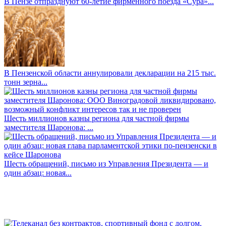
В Пензе отпразднуют 60-летие фирменного поезда «Сура»...
В Пензенской области аннулировали декларации на 215 тыс.
тонн зерна...
Шесть миллионов казны региона для частной фирмы
заместителя Шаронова: ...
Шесть обращений, письмо из Управления Президента — и
один абзац: новая...